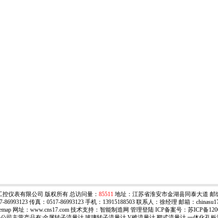
工控仪表有限公司 版权所有 总访问量：
85511
地址：江苏省淮安市金湖县同泰大道 邮编：
-86993123 传真：0517-86993123 手机：13915188503 联系人：徐经理 邮箱：
chinasu
temap
网址：www.cns17.com 技术支持：智能制造网
管理登陆
ICP备案号：
苏ICP备120
公司主营产品有:
金属转子流量计
,
玻璃转子流量计
,V锥流量计,靶式流量计,
一体化孔板