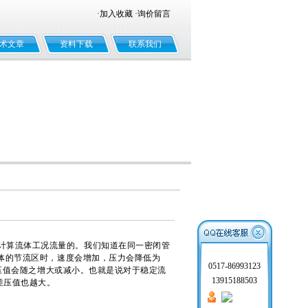
·
加入收藏
·
询价留言
术文章
资料下载
联系我们
计算流体工况流量的。我们知道在同一密闭管
体的节流区时，速度会增加，压力会降低为
0517-86993123
差压值会随之增大或减小。也就是说对于稳定流
13915188503
差压值也越大。