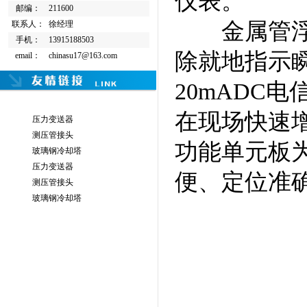
仪表。
邮编：
211600
金属管浮子
联系人：
徐经理
手机：
13915188503
除就地指示
email：
chinasu17@163.com
20mADC
在现场快速
压力变送器
测压管接头
功能单元板
玻璃钢冷却塔
压力变送器
便、定位准
测压管接头
玻璃钢冷却塔