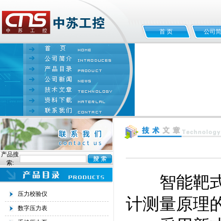
首 页
公司
产品搜
索:
智能靶式流
压力校验仪
计测量原理
数字压力表