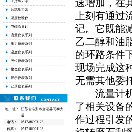
速增加，在
手持压力泵
台式压力泵
上刻有通过
温度校验仪
记。它既能
电磁流量计
流量仪表系列
乙二醇和油脂
压力仪表系列
的环路条件
温度仪表系列
液位仪表系列
现场完成这
物位仪表系列
无需其他委
显示仪表系列
记录仪表系列
流量计机体
了相关设备
地 址：
江苏省淮安市金湖县同泰大
道
作过程引发
电话：
0517-86993123
传真：
0517-86994123