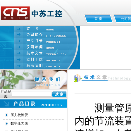
首 页
公司
产品搜
索:
测量管原理
压力校验仪
内的节流装
数字压力表