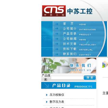
产品搜
索:
1
主
压力校验仪
2
数字压力表
可