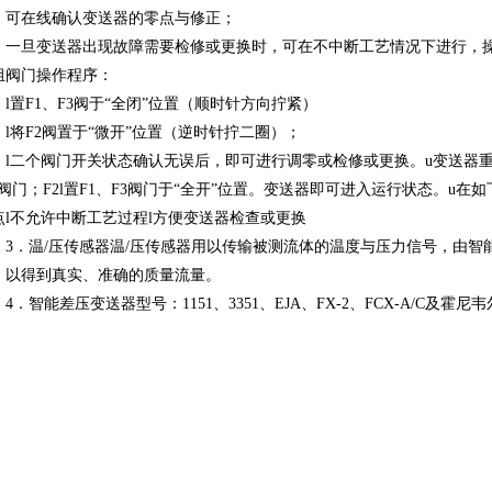
在线确认变送器的零点与修正；
旦变送器出现故障需要检修或更换时，可在不中断工艺情况下进行，操
组阀门操作程序：
置F1、F3阀于“全闭”位置（顺时针方向拧紧）
将F2阀置于“微开”位置（逆时针拧二圈）；
二个阀门开关状态确认无误后，即可进行调零或检修或更换。u变送器重
”阀门；F2l置F1、F3阀门于“全开”位置。变送器即可进入运行状态。u
点l不允许中断工艺过程l方便变送器检查或更换
．温/压传感器温/压传感器用以传输被测流体的温度与压力信号，由智能
，以得到真实、准确的质量流量。
智能差压变送器型号：1151、3351、EJA、FX-2、FCX-A/C及霍尼韦