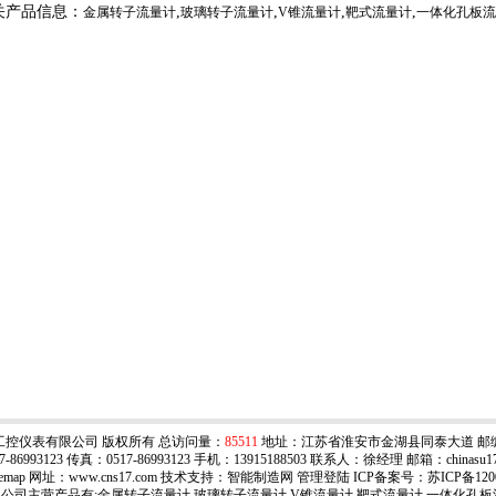
关产品信息：
,
,
,
,
金属转子流量计
玻璃转子流量计
V锥流量计
靶式流量计
一体化孔板流
工控仪表有限公司 版权所有 总访问量：
85511
地址：江苏省淮安市金湖县同泰大道 邮编：
-86993123 传真：0517-86993123 手机：13915188503 联系人：徐经理 邮箱：
chinasu
temap
网址：www.cns17.com 技术支持：智能制造网
管理登陆
ICP备案号：
苏ICP备120
公司主营产品有:
金属转子流量计
,
玻璃转子流量计
,V锥流量计,靶式流量计,
一体化孔板