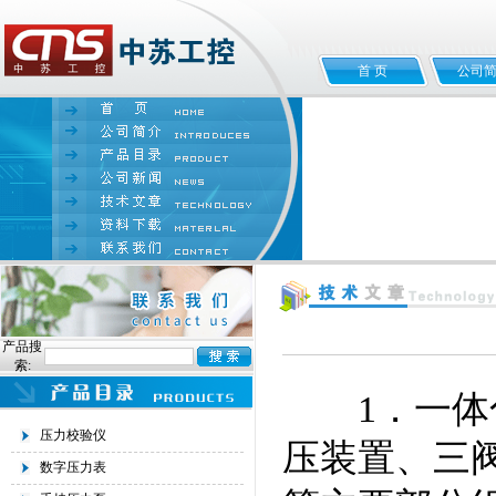
首 页
公司
产品搜
索:
1．一体化
压力校验仪
压装置、三
数字压力表