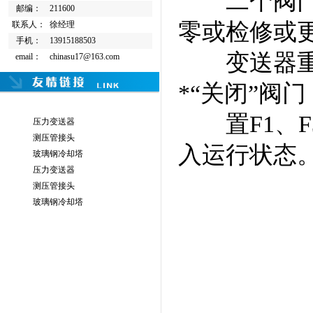
二个阀门开
邮编：
211600
零或检修或
联系人：
徐经理
手机：
13915188503
变送器重新
email：
chinasu17@163.com
*“关闭”阀门
置F1、F
压力变送器
测压管接头
入运行状态
玻璃钢冷却塔
压力变送器
测压管接头
玻璃钢冷却塔