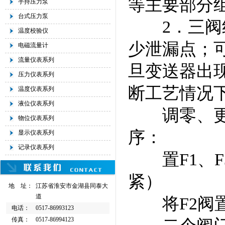
等主要部分
手持压力泵
台式压力泵
2．三阀组
温度校验仪
少泄漏点；
电磁流量计
流量仪表系列
旦变送器出
压力仪表系列
断工艺情况
温度仪表系列
液位仪表系列
调零、更换
物位仪表系列
序：
显示仪表系列
记录仪表系列
置F1、F
紧）
地 址：
江苏省淮安市金湖县同泰大
道
将F2阀置
电话：
0517-86993123
传真：
0517-86994123