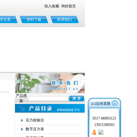
·
加入收藏
·
询价留言
术文章
资料下载
联系我们
产品搜
索:
0517-86993123
压力校验仪
13915188503
数字压力表