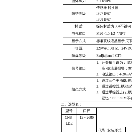
流体压力
≤ 1.6MPa
传感器 转换器
防护等级
IP67 IP67
IP68 IP67
材 质
探头材质为 304不锈钢
电气接口
M20
×1.5,1/2〞NPT
显示方式
标准双线液晶显示 ,
电 源
220VAC 50HZ
、24VD
防爆等级
Exd[ia]iam ll CT5
1
、开关量可设为： 脉冲输
信号输出
高 /低流量报警；
2
、电流输出：4-20m
1
、通过三个手动键现
2
、通过遥控器现场组
组态方式
3
、通过手操器进行现
记忆：EEPROM
二、
选型表：
型号
口径
CNS-
15
～2600
LDE
代号
安装形式