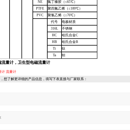
NE
氯丁橡胶（≤65℃）
PTFE
聚四氟乙烯（≤189℃）
PVC
聚氯乙烯（≤70℃）
代号
电极材质
316L
不锈钢
HC
哈氏合金C
HB
哈氏合金B
Ti
钛
Ta
钽
磁流量计，卫生型电磁流量计
量计
流量计
趣，想了解更详细的产品信息，填写下表直接与厂家联系：