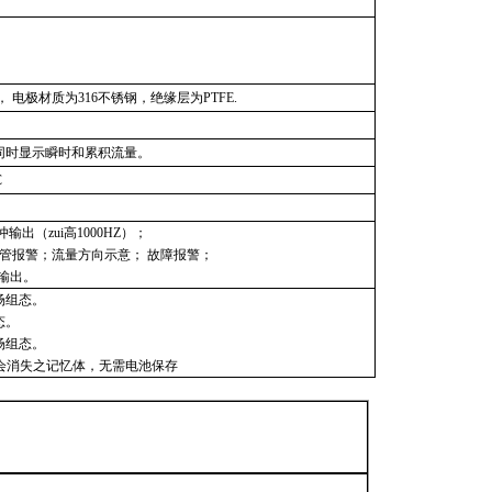
， 电极材质为316不锈钢，绝缘层为PTFE.
可同时显示瞬时和累积流量。
C
出（zui高1000HZ）；
空管报警；流量方向示意； 故障报警；
A输出。
场组态。
态。
场组态。
不会消失之记忆体，无需电池保存