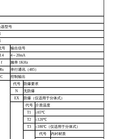
换器型号
形
形
代号
输出信号
I.4
4
～20mA
f
频率 1KHz
Rs
串行通讯（485）
C
控制输出
代号
防爆要求
N
无防爆
EX
防爆（仅适用于分体式）
代号
介质温度
T1
≤65℃
T2
≤120℃
T3
≤180℃（仅适用于分体式）
代号
内衬材质