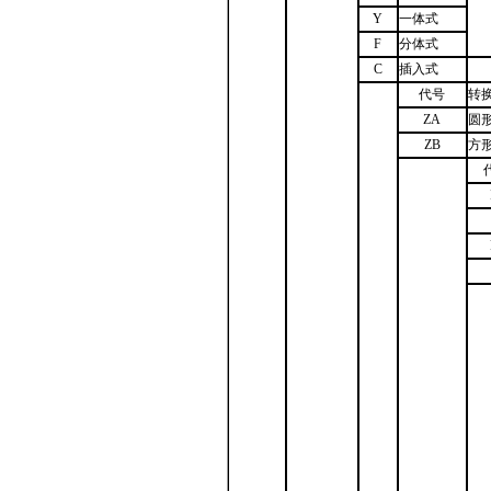
Y
一体式
F
分体式
C
插入式
代号
转
ZA
圆
ZB
方