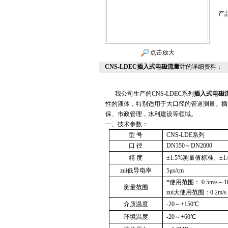
产
点击放大
CNS-LDEC插入式电磁流量计
的详细资料：
我公司生产的CNS-LDEC
系列
插入式电磁
性的液体，特别适用于大口径的管道测量。插
保、市政管理，水利建设等领域。
一、技术参数：
型 号
CNS-LDE
系列
口 径
DN350
～DN2000
精 度
±1.5%测量值标准、±
zui低导电率
5
μs/cm
*使用范围： 0.5m/s～
测量范围
zui大使用范围：0.2m/
介质温度
-20
～+150℃
环境温度
-20
～+60℃