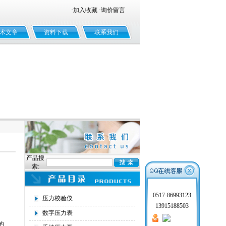
·
加入收藏
·
询价留言
术文章
资料下载
联系我们
产品搜
索:
0517-86993123
压力校验仪
13915188503
数字压力表
的