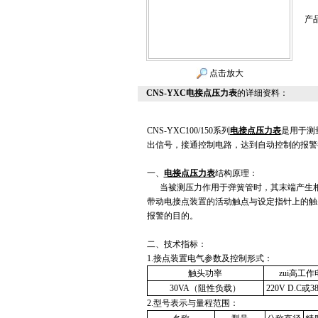
产
点击放大
CNS-YXC电接点压力表
的详细资料：
CNS-YXC100/150系列
电接点压力表
是用于测
出信号，接通控制电路，达到自动控制的报警
一、
电接点压力表
结构原理：
当被测压力作用于弹簧管时，其末端产生
带动电接点装置的活动触点与设定指针上的触
报警的目的。
二、技术指标：
1.
接点装置电气参数及控制形式：
触头功率
zui高工
30VA（
阻性负载）
220V D.C
或38
2.
型号表示与量程范围：