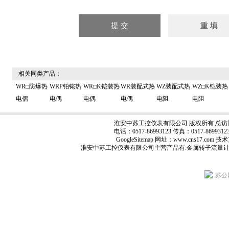
相关同类产品：
WR□防爆热
WRP铂铑热
WR□K铠装热
WR装配式热
WZ装配式热
WZ□K铠装热
电偶
电偶
电偶
电偶
电阻
电阻
淮安中苏工控仪表有限公司 版权所有 总访
电话：0517-86993123 传真：0517-8699
GoogleSitemap
网址：www.cns17.com
淮安中苏工控仪表有限公司主营产品有:
金属转子流量
苏公网