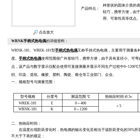
种形状的固体介质的
产品特点：
轻巧，携带方便，由
用、可靠性高等优点
点击放大
WRNK手柄式热电偶
的详细资料：
WRNK-181
、WREK-181型
手柄式热电偶
又称手持式热电偶，主要用于测量各
度。
手柄式热电偶
使用范围很广外形轻巧，携带方便，由于具有直径小、可弯
点，该产品与数字显示仪配合使用可直接测量并显示不同生产过程中0~1200
织、印染、造纸、橡胶、塑料、陶瓷、粮仓等工业部门、企业。
一、规格型号与测量范围：
型号规格
分度号
测温范围 ℃
热响应时间 t0.5s
WREK-181
E
0
～400
＜5
WRNK-181
K
0
～1200
二、热响应时间：
在温度出现阶跃变化时，热电偶的输出变化至相当于该阶跃变化的50%所需
不大于下表的规定：