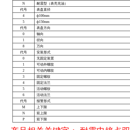
N
耐震型（表壳充油）
代号
表盘直径
4
ф100mm
5
ф150mm
代号
表盘方向
0
轴向
1
径向
8
万向
代号
安装形式
0
无固定装置
1
可动外螺纹
2
可动内螺纹
3
固定螺纹
4
固定法兰
5
活动螺纹
6
活动
法兰
代号
报警形式
M
上下限
N
双上限
P
双下限